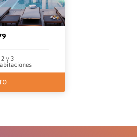
79
 2 y 3
abitaciones
TO