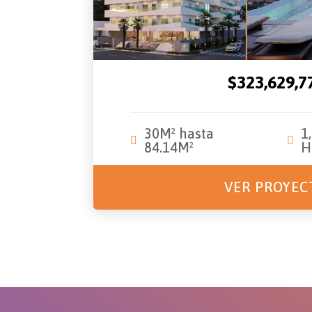
$323,629,7
30M² hasta
1,
84.14M²
H
VER PROYEC