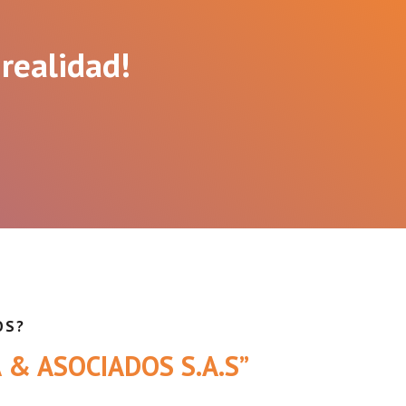
 realidad!
OS?
VA & ASOCIADOS S.A.S”